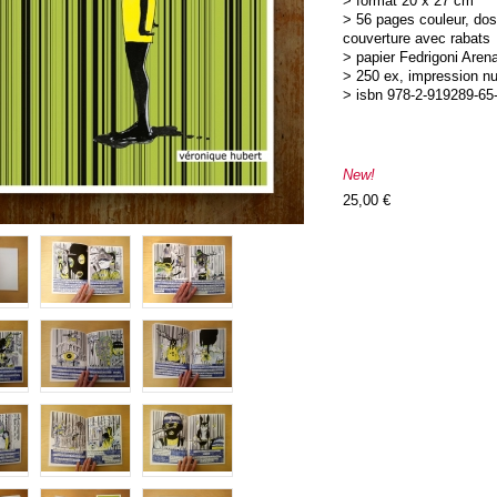
> format 20 x 27 cm
> 56 pages couleur, dos
couverture avec rabats
> papier Fedrigoni Arena
> 250 ex, impression n
> isbn 978-2-919289-65
New!
25,00 €