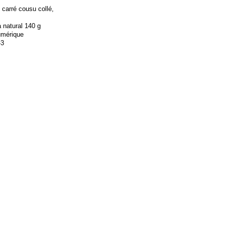
 carré cousu collé,
 natural 140 g
umérique
-3