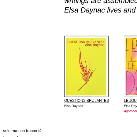
writings are assembled 
Elsa Daynac lives and 
QUESTIONS BRULANTES
LE JOU
Elsa Daynac
Elsa Da
Agotado!
solo ma non troppo ©