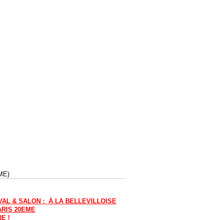
ME)
VAL & SALON : À LA BELLEVILLOISE
ARIS 20EME
E !