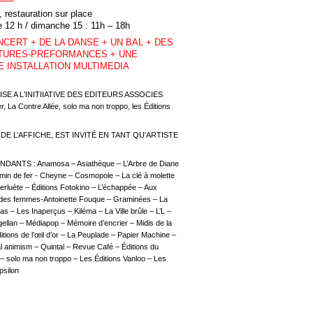
e, restauration sur place
de 12 h / dimanche 15 : 11h – 18h
NCERT + DE LA DANSE + UN BAL + DES
CTURES-PREFORMANCES + UNE
 INSTALLATION MULTIMEDIA
E A L'INITIIATIVE DES EDITEURS ASSOCIES
, La Contre Allée, solo ma non troppo, les Éditions
DE L’AFFICHE, EST INVITÉ EN TANT QU’ARTISTE
ANTS : Anamosa – Asiathèque – L’Arbre de Diane
emin de fer - Cheyne – Cosmopole – La clé à molette
erluète – Éditions Fotokino – L’échappée – Aux
s des femmes-Antoinette Fouque – Graminées – La
as – Les Inaperçus – Kiléma – La Ville brûle – L’L –
ellan – Médiapop – Mémoire d’encrier – Midis de la
itions de l’œil d’or – La Peuplade – Papier Machine –
l animism – Quintal – Revue Café – Éditions du
– solo ma non troppo – Les Éditions Vanloo – Les
psilon