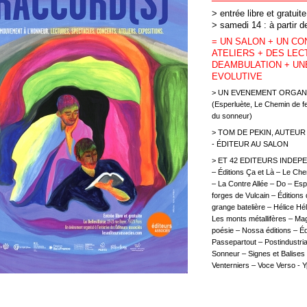
> entrée libre et gratuit
> samedi 14 : à partir 
= UN SALON + UN CO
ATELIERS + DES LE
DEAMBULATION + UNE
EVOLUTIVE
> UN EVENEMENT ORGANIS
(Esperluète, Le Chemin de fer
du sonneur)
> TOM DE PEKIN, AUTEUR 
- ÉDITEUR AU SALON
> ET 42 EDITEURS INDEPEND
– Éditions Ça et Là – Le Ch
– La Contre Allée – Do – Esp
forges de Vulcain – Édition
grange batelière – Hélice Hél
Les monts métallifères – Mag
poésie – Nossa éditions – Éd
Passepartout – Postindustria
Sonneur – Signes et Balises 
Venterniers – Voce Verso - Y