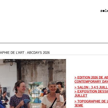
PHIE DE L'ART : ABCDAYS 2026
> EDITION 2026 DE 
CONTEMPORARY DA
> SALON : 3,4,5 JUIL
> EXPOSITION DESSIN
JUILLET
> TOPOGRAPHIE DE L
3EME