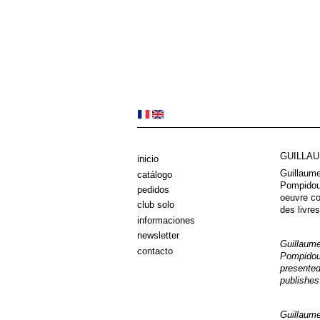
GUILLA
inicio
Guillaume
catálogo
Pompidou 
pedidos
oeuvre co
club solo
des livres
informaciones
newsletter
Guillaume
contacto
Pompidou 
presented
publishes
Guillaume