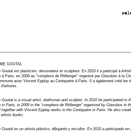
UME GOUTAL
 Goutal est plasticien, dessinateur et sculpteur. En 2010 il a participé à Arti
à Paris, en 2009 au "complexe de Rittberger" organisé par Glassbox à la Cité
mmune avec Vincent Epplay au Centquatre à Paris. Il a également créé les éd
 d'artistes.
 Goutal is a visual artist, draftsman and sculptor. In 2010 he participated in 
in Paris, in 2009 in the “complexe de Rittberger” organised by Glassbox in th
 together with Vincent Epplay works in the Centquatre in Paris. He also creat
 artists books.
 Goutal es un artista plástico, dibujante y escultor. En 2010 a participado en 