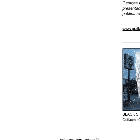
Georges P
presentad
publica re
www.guil
BLACK SI
Guillaume 
solo ma non troppo ©