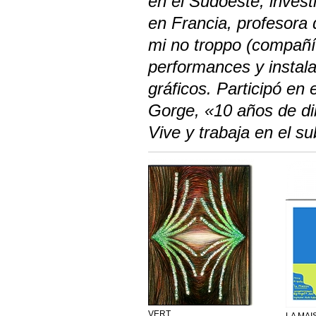
en el Sudoeste, investi
en Francia, profesora 
mi no troppo (compañía
performances y instala
gráficos. Participó en
Gorge, «10 años de di
Vive y trabaja en el su
VERT
LA MAI